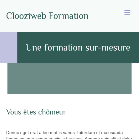
M
Clooziweb Formation
Une formation sur-mesure
Vous êtes chômeur
Donec eget erat a leo mattis varius. Interdum et malesuada
fames ac ante ipsum primis in faucibus. Aenean quis elit at dolor