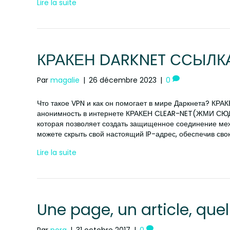
Lire la suite
КРАКЕН DARKNET ССЫЛК
Par
magalie
|
26 décembre 2023
|
0
Что такое VPN и как он помогает в мире Даркнета? К
анонимность в интернете КРАКЕН CLEAR-NET(ЖМИ СЮДА)
которая позволяет создать защищенное соединение ме
можете скрыть свой настоящий IP-адрес, обеспечив св
Lire la suite
Une page, un article, quel
Par
nora
|
31 octobre 2017
|
0