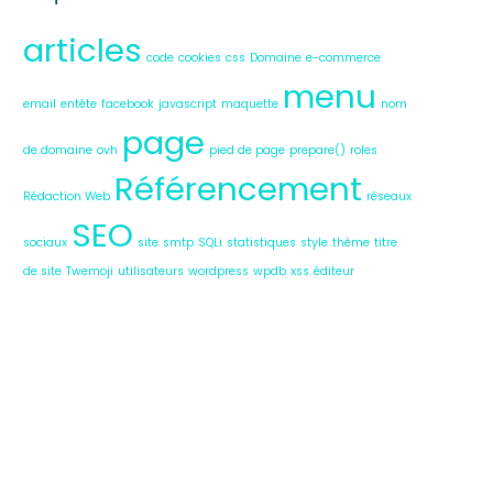
articles
code
cookies
css
Domaine
e-commerce
menu
email
entête
facebook
javascript
maquette
nom
page
de domaine
ovh
pied de page
prepare()
roles
Référencement
Rédaction Web
réseaux
SEO
sociaux
site
smtp
SQLi
statistiques
style
thème
titre
de site
Twemoji
utilisateurs
wordpress
wpdb
xss
éditeur