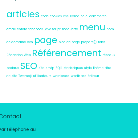
articles
code
cookies
css
Domaine
e-commerce
menu
email
entête
facebook
javascript
maquette
nom
page
de domaine
ovh
pied de page
prepare()
roles
Référencement
Rédaction Web
réseaux
SEO
sociaux
site
smtp
SQLi
statistiques
style
thème
titre
de site
Twemoji
utilisateurs
wordpress
wpdb
xss
éditeur
Contact
Par téléphone au