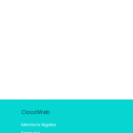
ClooziWeb
Mentions légales
Formules