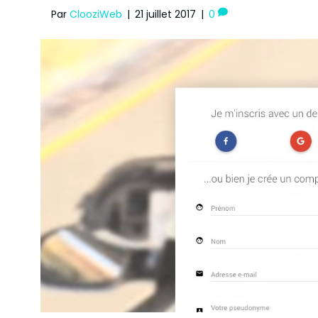
Par
ClooziWeb
|
21 juillet 2017
|
0