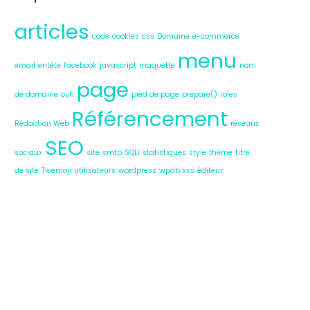
articles
code
cookies
css
Domaine
e-commerce
menu
email
entête
facebook
javascript
maquette
nom
page
de domaine
ovh
pied de page
prepare()
roles
Référencement
Rédaction Web
réseaux
SEO
sociaux
site
smtp
SQLi
statistiques
style
thème
titre
de site
Twemoji
utilisateurs
wordpress
wpdb
xss
éditeur