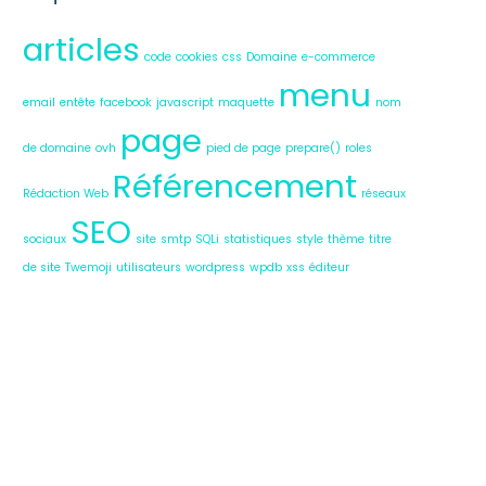
articles
code
cookies
css
Domaine
e-commerce
menu
email
entête
facebook
javascript
maquette
nom
page
de domaine
ovh
pied de page
prepare()
roles
Référencement
Rédaction Web
réseaux
SEO
sociaux
site
smtp
SQLi
statistiques
style
thème
titre
de site
Twemoji
utilisateurs
wordpress
wpdb
xss
éditeur