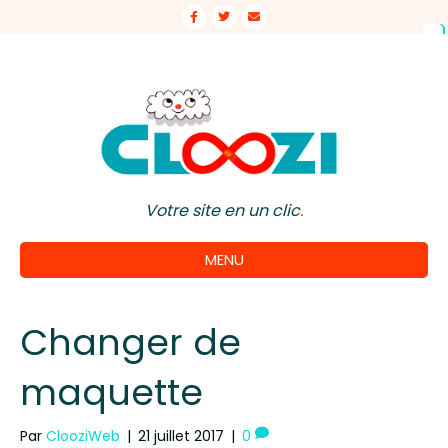
Facebook
Twitter
Email
Votre site en un clic
.
MENU
Changer de
maquette
Par
ClooziWeb
|
21 juillet 2017
|
0