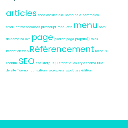
articles
code
cookies
css
Domaine
e-commerce
menu
email
entête
facebook
javascript
maquette
nom
page
de domaine
ovh
pied de page
prepare()
roles
Référencement
Rédaction Web
réseaux
SEO
sociaux
site
smtp
SQLi
statistiques
style
thème
titre
de site
Twemoji
utilisateurs
wordpress
wpdb
xss
éditeur