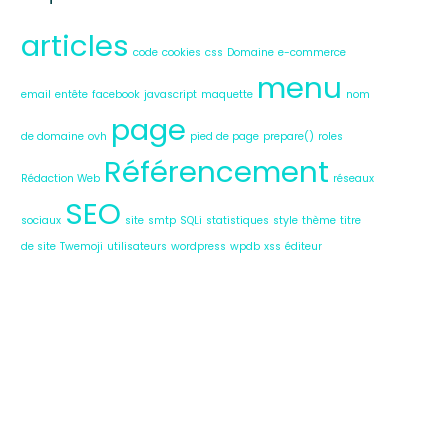
articles
code
cookies
css
Domaine
e-commerce
menu
email
entête
facebook
javascript
maquette
nom
page
de domaine
ovh
pied de page
prepare()
roles
Référencement
Rédaction Web
réseaux
SEO
sociaux
site
smtp
SQLi
statistiques
style
thème
titre
de site
Twemoji
utilisateurs
wordpress
wpdb
xss
éditeur